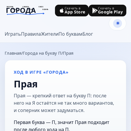
ГОРОДА
МОСКВА
САМАРА
ОМСК
Скачать в
Скачать в
ТУЛА
СОЧИ
КАЗАНЬ
App Store
Google Play
goroda-na.ru
Играть
Правила
Жители
По буквам
Блог
Главная
Города на букву П
Прая
ХОД В ИГРЕ «ГОРОДА»
Прая
Прая — крепкий ответ на букву П: после
него на Я остаётся не так много вариантов,
и соперник может задуматься.
Первая буква — П, значит Прая подходит
после любого хода на П.