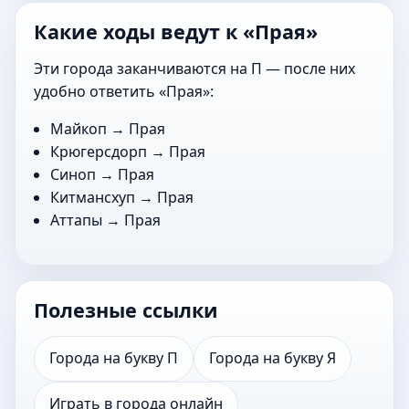
Какие ходы ведут к «Прая»
Эти города заканчиваются на П — после них
удобно ответить «Прая»:
Майкоп
→ Прая
Крюгерсдорп
→ Прая
Синоп
→ Прая
Китмансхуп
→ Прая
Аттапы
→ Прая
Полезные ссылки
Города на букву П
Города на букву Я
Играть в города онлайн