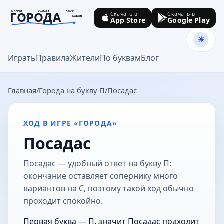
ГОРОДА
МОСКВА
САМАРА
ОМСК
Скачать в
Скачать в
ТУЛА
СОЧИ
КАЗАНЬ
App Store
Google Play
goroda-na.ru
Играть
Правила
Жители
По буквам
Блог
Главная
Города на букву П
Посадас
ХОД В ИГРЕ «ГОРОДА»
Посадас
Посадас — удобный ответ на букву П:
окончание оставляет сопернику много
вариантов на С, поэтому такой ход обычно
проходит спокойно.
Первая буква — П, значит Посадас подходит