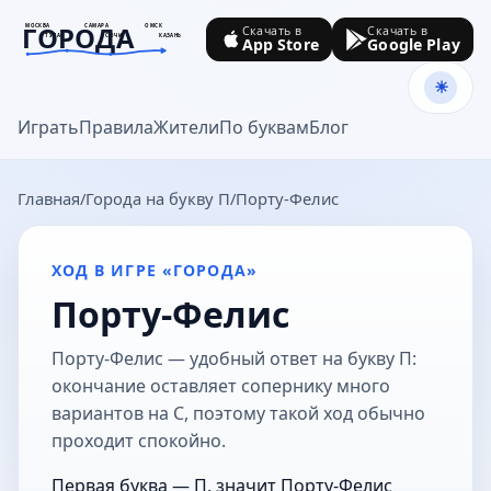
ГОРОДА
МОСКВА
САМАРА
ОМСК
Скачать в
Скачать в
ТУЛА
СОЧИ
КАЗАНЬ
App Store
Google Play
goroda-na.ru
Играть
Правила
Жители
По буквам
Блог
Главная
Города на букву П
Порту-Фелис
ХОД В ИГРЕ «ГОРОДА»
Порту-Фелис
Порту-Фелис — удобный ответ на букву П:
окончание оставляет сопернику много
вариантов на С, поэтому такой ход обычно
проходит спокойно.
Первая буква — П, значит Порту-Фелис