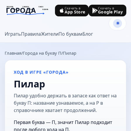
ГОРОДА
МОСКВА
САМАРА
ОМСК
Скачать в
Скачать в
ТУЛА
СОЧИ
КАЗАНЬ
App Store
Google Play
goroda-na.ru
Играть
Правила
Жители
По буквам
Блог
Главная
Города на букву П
Пилар
ХОД В ИГРЕ «ГОРОДА»
Пилар
Пилар удобно держать в запасе как ответ на
букву П: название узнаваемое, а на Р в
справочнике хватает продолжений.
Первая буква — П, значит Пилар подходит
после любого хода на П.