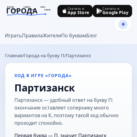
ГОРОДА
МОСКВА
САМАРА
ОМСК
Скачать в
Скачать в
ТУЛА
СОЧИ
КАЗАНЬ
App Store
Google Play
goroda-na.ru
Играть
Правила
Жители
По буквам
Блог
Главная
Города на букву П
Партизанск
ХОД В ИГРЕ «ГОРОДА»
Партизанск
Партизанск — удобный ответ на букву П:
окончание оставляет сопернику много
вариантов на К, поэтому такой ход обычно
проходит спокойно.
Первая буква — П, значит Партизанск