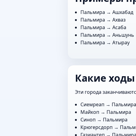
Пальмира →
Ашхабад
Пальмира →
Ахваз
Пальмира →
Асаба
Пальмира →
Аньшунь
Пальмира →
Атырау
Какие ходы
Эти города заканчиваютс
Сиемреап
→ Пальмир
Майкоп
→ Пальмира
Синоп
→ Пальмира
Крюгерсдорп
→ Пальм
Газиантеп
→ Пальмир