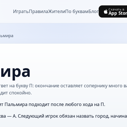
Скачать в
Играть
Правила
Жители
По буквам
Блог
App Sto
льмира
ира
ет на букву П: окончание оставляет сопернику много в
дит спокойно.
ит Пальмира подходит после любого хода на П.
ва — А. Следующий игрок обязан назвать город, начин