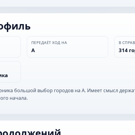
рофиль
ПЕРЕДАЁТ ХОД НА
В СПРА
А
314 г
ика
ерника большой выбор городов на А. Имеет смысл держа
ого начала.
родолжений