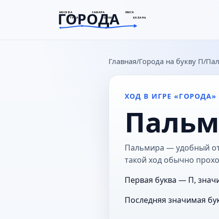
ГОРОДА
МОСКВА
САМАРА
ОМСК
ТУЛА
СОЧИ
КАЗАНЬ
goroda-na.ru
Главная
Города на букву П
Па
ХОД В ИГРЕ «ГОРОДА»
Пальм
Пальмира — удобный отв
такой ход обычно прохо
Первая буква — П, знач
Последняя значимая бук