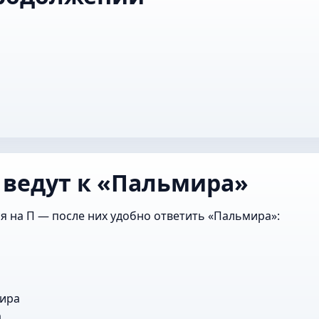
 ведут к «Пальмира»
я на П — после них удобно ответить «Пальмира»:
а
ира
а