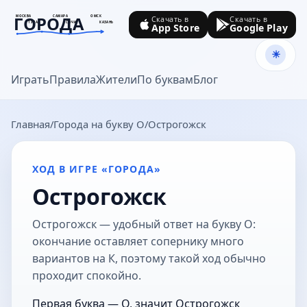
ГОРОДА
МОСКВА
САМАРА
ОМСК
Скачать в
Скачать в
ТУЛА
СОЧИ
КАЗАНЬ
App Store
Google Play
goroda-na.ru
Играть
Правила
Жители
По буквам
Блог
Главная
Города на букву О
Острогожск
ХОД В ИГРЕ «ГОРОДА»
Острогожск
Острогожск — удобный ответ на букву О:
окончание оставляет сопернику много
вариантов на К, поэтому такой ход обычно
проходит спокойно.
Первая буква — О, значит Острогожск