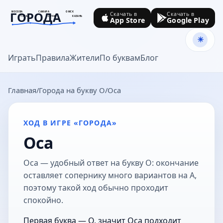
ГОРОДА
МОСКВА
САМАРА
ОМСК
Скачать в
Скачать в
ТУЛА
СОЧИ
КАЗАНЬ
App Store
Google Play
goroda-na.ru
Играть
Правила
Жители
По буквам
Блог
Главная
Города на букву О
Оса
ХОД В ИГРЕ «ГОРОДА»
Оса
Оса — удобный ответ на букву О: окончание
оставляет сопернику много вариантов на А,
поэтому такой ход обычно проходит
спокойно.
Первая буква — О, значит Оса подходит