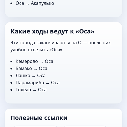
Оса →
Акапулько
Какие ходы ведут к «Оса»
Эти города заканчиваются на О — после них
удобно ответить «Оса»:
Кемерово
→ Оса
Бамако
→ Оса
Лашко
→ Оса
Парамарибо
→ Оса
Толедо
→ Оса
Полезные ссылки