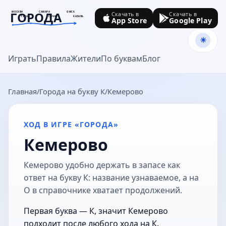
ГОРОДА
МОСКВА
САМАРА
ОМСК
Скачать в
Скачать в
ТУЛА
СОЧИ
КАЗАНЬ
App Store
Google Play
goroda-na.ru
Играть
Правила
Жители
По буквам
Блог
Главная
Города на букву К
Кемерово
ХОД В ИГРЕ «ГОРОДА»
Кемерово
Кемерово удобно держать в запасе как
ответ на букву К: название узнаваемое, а на
О в справочнике хватает продолжений.
Первая буква — К, значит Кемерово
подходит после любого хода на К.