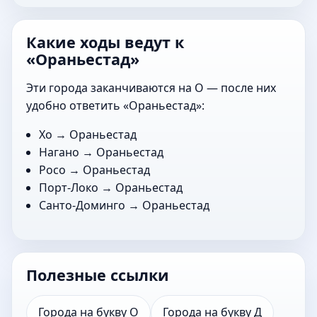
Какие ходы ведут к
«Ораньестад»
Эти города заканчиваются на О — после них
удобно ответить «Ораньестад»:
Хо
→ Ораньестад
Нагано
→ Ораньестад
Росо
→ Ораньестад
Порт-Локо
→ Ораньестад
Санто-Доминго
→ Ораньестад
Полезные ссылки
Города на букву О
Города на букву Д