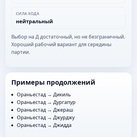
СИЛА ХОДА
нейтральный
Выбор на Д достаточный, но не безграничный.
Хороший рабочий вариант для середины
партии.
Примеры продолжений
Ораньестад →
Дикиль
Ораньестад →
Дургапур
Ораньестад →
Джераш
Ораньестад →
Джурджу
Ораньестад →
Джидда