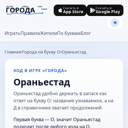
ГОРОДА
МОСКВА
САМАРА
ОМСК
Скачать в
Скачать в
ТУЛА
СОЧИ
КАЗАНЬ
App Store
Google Play
goroda-na.ru
Играть
Правила
Жители
По буквам
Блог
Главная
Города на букву О
Ораньестад
ХОД В ИГРЕ «ГОРОДА»
Ораньестад
Ораньестад удобно держать в запасе как
ответ на букву О: название узнаваемое, а на
Д в справочнике хватает продолжений.
Первая буква — О, значит Ораньестад
подходит после любого хода на О.