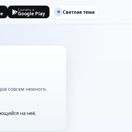
Скачать в
Светлая тема
re
Google Play
дов совсем немного.
ающийся на неё.