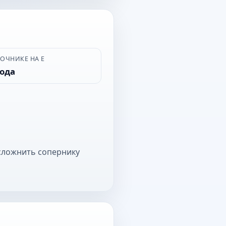
ВОЧНИКЕ НА Е
рода
усложнить сопернику