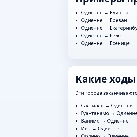
Одиенне →
Единцы
Одиенне →
Ереван
Одиенне →
Екатеринб
Одиенне →
Евле
Одиенне →
Есенице
Какие ходы
Эти города заканчиваютс
Салтилло
→ Одиенне
Гуантанамо
→ Одиенн
Ванимо
→ Одиенне
Иво
→ Одиенне
Ордино
→ Одиенне