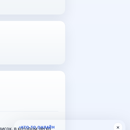
×
КТО-ТО ОНЛАЙН
исок, в котором легко