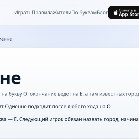
Скачать в
Играть
Правила
Жители
По буквам
Блог
App Sto
иенне
не
на букву О: окончание ведёт на Е, а там известных горо
ит Одиенне подходит после любого хода на О.
ва — Е. Следующий игрок обязан назвать город, начин