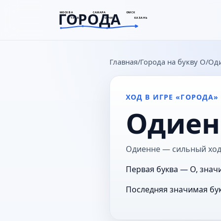
ГОРОДА
МОСКВА
САМАРА
ОМСК
ТУЛА
СОЧИ
КАЗАНЬ
goroda-na.ru
Главная
Города на букву О
Од
ХОД В ИГРЕ «ГОРОДА»
Одиен
Одиенне — сильный ход 
Первая буква — О, знач
Последняя значимая бук