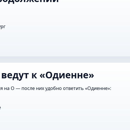
ург
 ведут к «Одиенне»
я на О — после них удобно ответить «Одиенне»:
е