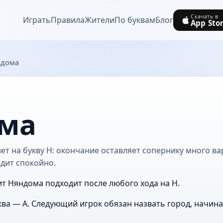
Скачать в
Играть
Правила
Жители
По буквам
Блог
App Sto
ндома
ма
т на букву Н: окончание оставляет сопернику много ва
дит спокойно.
ит Няндома подходит после любого хода на Н.
ва — А. Следующий игрок обязан назвать город, начин