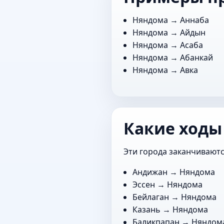
Няндома →
Аннаба
Няндома →
Айдын
Няндома →
Асаба
Няндома →
Абанкай
Няндома →
Авка
Какие ходы
Эти города заканчиваютс
Андижан
→ Няндома
Эссен
→ Няндома
Бейлаган
→ Няндома
Казань
→ Няндома
Баликпапан
→ Няндом