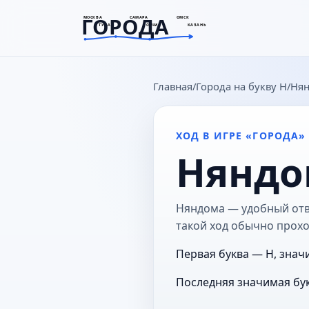
ГОРОДА
МОСКВА
САМАРА
ОМСК
ТУЛА
СОЧИ
КАЗАНЬ
goroda-na.ru
Главная
Города на букву Н
Ня
ХОД В ИГРЕ «ГОРОДА»
Няндо
Няндома — удобный отве
такой ход обычно прохо
Первая буква — Н, знач
Последняя значимая бук