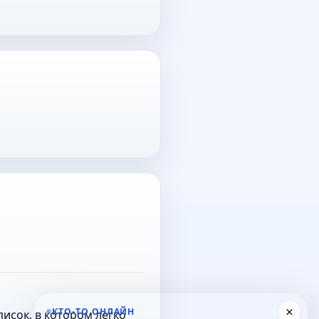
×
КТО-ТО ОНЛАЙН
исок, в котором легко