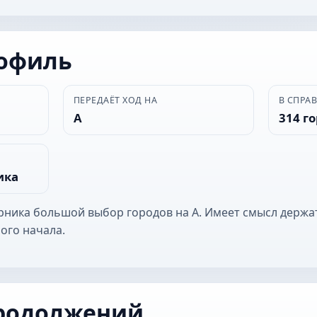
рофиль
ПЕРЕДАЁТ ХОД НА
В СПРА
А
314 г
ика
ерника большой выбор городов на А. Имеет смысл держа
ого начала.
родолжений