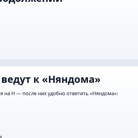
 ведут к «Няндома»
я на Н — после них удобно ответить «Няндома»:
а