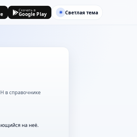
Скачать в
Светлая тема
re
Google Play
а Н в справочнике
ающийся на неё.