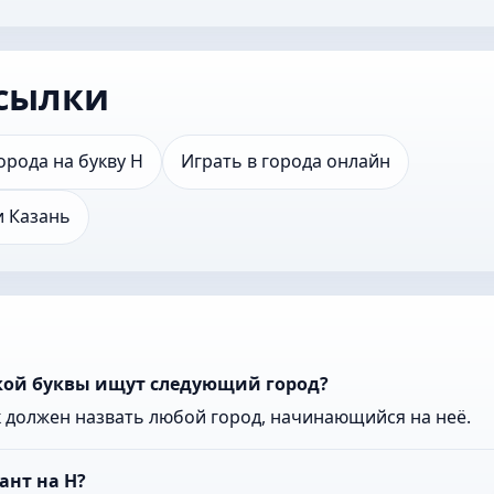
сылки
орода на букву Н
Играть в города онлайн
и Казань
акой буквы ищут следующий город?
к должен назвать любой город, начинающийся на неё.
ант на Н?