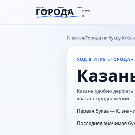
ГОРОДА
МОСКВА
САМАРА
ОМСК
ТУЛА
СОЧИ
КАЗАНЬ
goroda-na.ru
Главная
Города на букву К
Каз
ХОД В ИГРЕ «ГОРОДА»
Казан
Казань удобно держать в
хватает продолжений.
Первая буква — К, значи
Последняя значимая бук