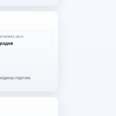
ВОЧНИКЕ НА Н
ородов
редины партии.