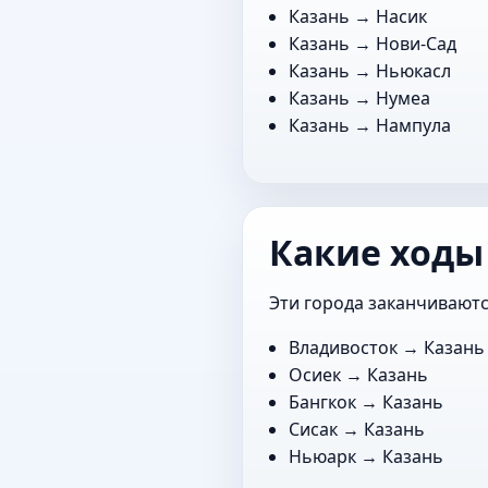
Казань →
Насик
Казань →
Нови-Сад
Казань →
Ньюкасл
Казань →
Нумеа
Казань →
Нампула
Какие ходы
Эти города заканчиваютс
Владивосток
→ Казань
Осиек
→ Казань
Бангкок
→ Казань
Сисак
→ Казань
Ньюарк
→ Казань