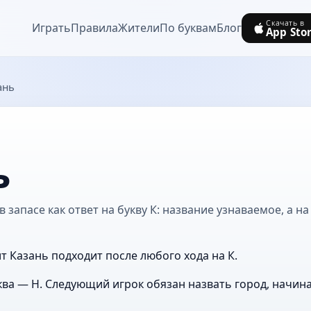
Скачать в
Играть
Правила
Жители
По буквам
Блог
App Sto
ань
ь
 запасе как ответ на букву К: название узнаваемое, а н
т Казань подходит после любого хода на К.
ва — Н. Следующий игрок обязан назвать город, начин