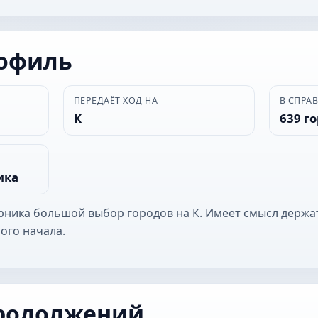
рофиль
ПЕРЕДАЁТ ХОД НА
В СПРА
К
639 г
ика
ерника большой выбор городов на К. Имеет смысл держа
ого начала.
родолжений