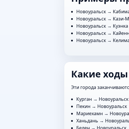
Новоуральск →
Кабим
Новоуральск →
Кази-
Новоуральск →
Куэнка
Новоуральск →
Кайен
Новоуральск →
Келим
Какие ходы
Эти города заканчиваютс
Курган
→ Новоуральск
Пекин
→ Новоуральск
Мариехамн
→ Новоура
Ханьдань
→ Новоурал
Белен
→ Новоуральск