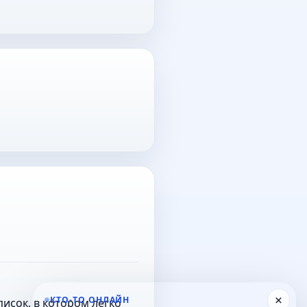
×
КТО-ТО ОНЛАЙН
исок, в котором легко