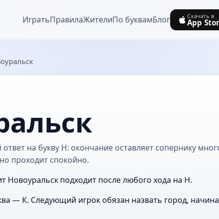
Скачать в
Играть
Правила
Жители
По буквам
Блог
App Sto
оуральск
ральск
ответ на букву Н: окончание оставляет сопернику много
но проходит спокойно.
ит Новоуральск подходит после любого хода на Н.
ва — К. Следующий игрок обязан назвать город, начин