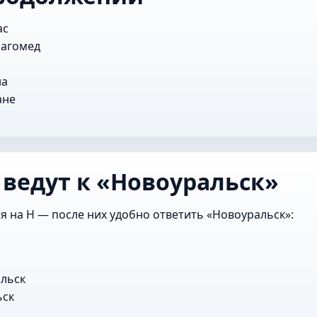
ас
Магомед
на
ане
 ведут к «Новоуральск»
я на Н — после них удобно ответить «Новоуральск»:
льск
ьск