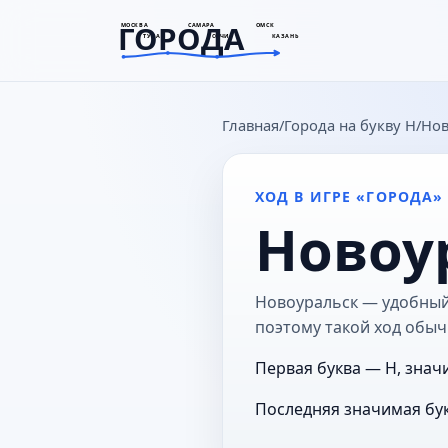
ГОРОДА
МОСКВА
САМАРА
ОМСК
ТУЛА
СОЧИ
КАЗАНЬ
goroda-na.ru
Главная
Города на букву Н
Нов
ХОД В ИГРЕ «ГОРОДА»
Новоу
Новоуральск — удобный 
поэтому такой ход обыч
Первая буква — Н, знач
Последняя значимая бук