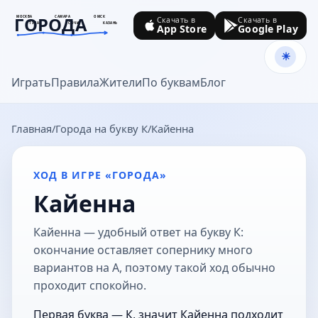
ГОРОДА
МОСКВА
САМАРА
ОМСК
Скачать в
Скачать в
ТУЛА
СОЧИ
КАЗАНЬ
App Store
Google Play
goroda-na.ru
Играть
Правила
Жители
По буквам
Блог
Главная
Города на букву К
Кайенна
ХОД В ИГРЕ «ГОРОДА»
Кайенна
Кайенна — удобный ответ на букву К:
окончание оставляет сопернику много
вариантов на А, поэтому такой ход обычно
проходит спокойно.
Первая буква — К, значит Кайенна подходит