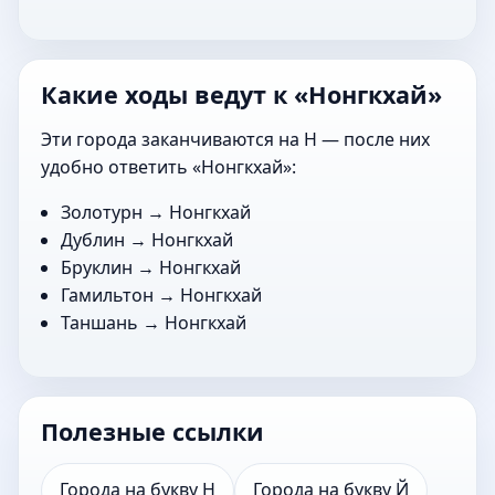
Какие ходы ведут к «Нонгкхай»
Эти города заканчиваются на Н — после них
удобно ответить «Нонгкхай»:
Золотурн
→ Нонгкхай
Дублин
→ Нонгкхай
Бруклин
→ Нонгкхай
Гамильтон
→ Нонгкхай
Таншань
→ Нонгкхай
Полезные ссылки
Города на букву Н
Города на букву Й