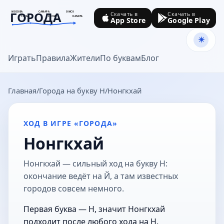
ГОРОДА
МОСКВА
САМАРА
ОМСК
Скачать в
Скачать в
ТУЛА
СОЧИ
КАЗАНЬ
App Store
Google Play
goroda-na.ru
Играть
Правила
Жители
По буквам
Блог
Главная
Города на букву Н
Нонгкхай
ХОД В ИГРЕ «ГОРОДА»
Нонгкхай
Нонгкхай — сильный ход на букву Н:
окончание ведёт на Й, а там известных
городов совсем немного.
Первая буква — Н, значит Нонгкхай
подходит после любого хода на Н.