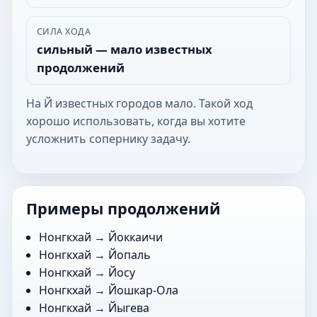
СИЛА ХОДА
сильный — мало известных
продолжений
На Й известных городов мало. Такой ход
хорошо использовать, когда вы хотите
усложнить сопернику задачу.
Примеры продолжений
Нонгкхай →
Йоккаичи
Нонгкхай →
Йопаль
Нонгкхай →
Йосу
Нонгкхай →
Йошкар-Ола
Нонгкхай →
Йыгева