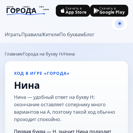
ГОРОДА
МОСКВА
САМАРА
ОМСК
Скачать в
Скачать в
ТУЛА
СОЧИ
КАЗАНЬ
App Store
Google Play
goroda-na.ru
Играть
Правила
Жители
По буквам
Блог
Главная
Города на букву Н
Нина
ХОД В ИГРЕ «ГОРОДА»
Нина
Нина — удобный ответ на букву Н:
окончание оставляет сопернику много
вариантов на А, поэтому такой ход обычно
проходит спокойно.
Первая буква — Н, значит Нина подходит