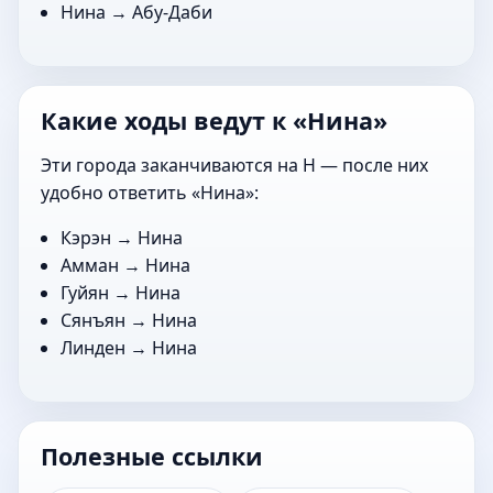
Нина →
Абу-Даби
Какие ходы ведут к «Нина»
Эти города заканчиваются на Н — после них
удобно ответить «Нина»:
Кэрэн
→ Нина
Амман
→ Нина
Гуйян
→ Нина
Сянъян
→ Нина
Линден
→ Нина
Полезные ссылки