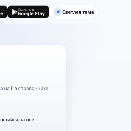
Скачать в
Светлая тема
re
Google Play
а на Г в справочнике
ющийся на неё.