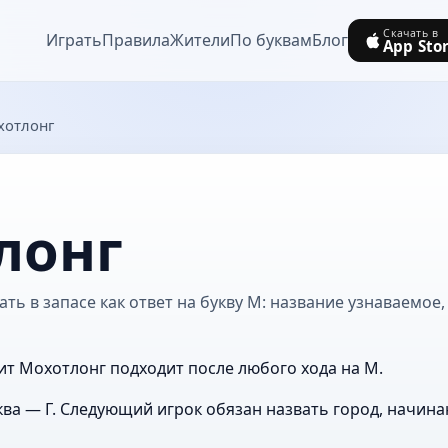
Скачать в
Играть
Правила
Жители
По буквам
Блог
App Sto
хотлонг
лонг
ь в запасе как ответ на букву М: название узнаваемое, 
ит Мохотлонг подходит после любого хода на М.
ва — Г. Следующий игрок обязан назвать город, начина