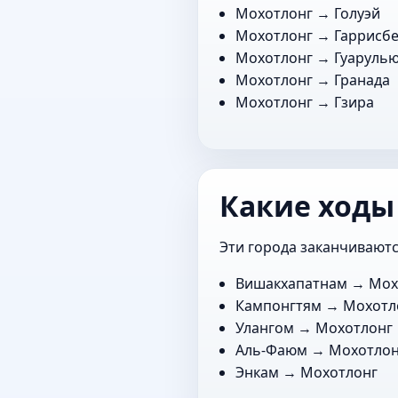
Мохотлонг →
Голуэй
Мохотлонг →
Гаррисб
Мохотлонг →
Гуаруль
Мохотлонг →
Гранада
Мохотлонг →
Гзира
Какие ходы
Эти города заканчиваютс
Вишакхапатнам
→ Мох
Кампонгтям
→ Мохотл
Улангом
→ Мохотлонг
Аль-Фаюм
→ Мохотлон
Энкам
→ Мохотлонг