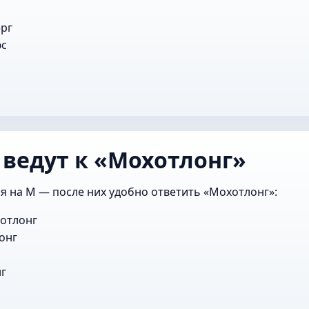
ерг
юс
 ведут к «Мохотлонг»
я на М — после них удобно ответить «Мохотлонг»:
отлонг
онг
г