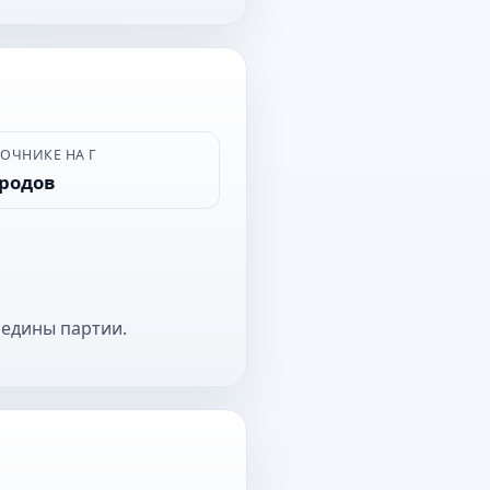
ВОЧНИКЕ НА Г
ородов
редины партии.