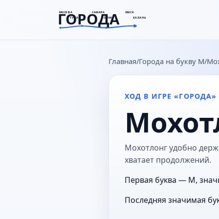
ГОРОДА
МОСКВА
САМАРА
ОМСК
ТУЛА
СОЧИ
КАЗАНЬ
goroda-na.ru
Главная
Города на букву М
Мо
ХОД В ИГРЕ «ГОРОДА»
Мохот
Мохотлонг удобно держат
хватает продолжений.
Первая буква — М, знач
Последняя значимая бук