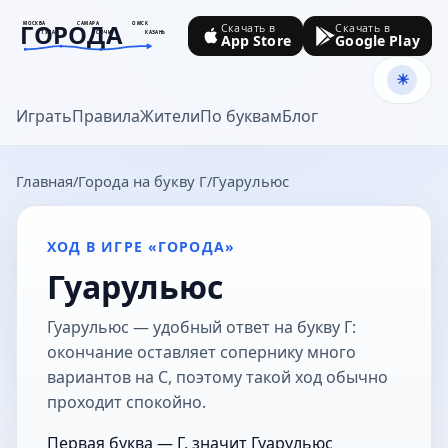
ГОРОДА
МОСКВА
САМАРА
ОМСК
Скачать в
Скачать в
ТУЛА
СОЧИ
КАЗАНЬ
App Store
Google Play
goroda-na.ru
Играть
Правила
Жители
По буквам
Блог
Главная
Города на букву Г
Гуарульюс
ХОД В ИГРЕ «ГОРОДА»
Гуарульюс
Гуарульюс — удобный ответ на букву Г:
окончание оставляет сопернику много
вариантов на С, поэтому такой ход обычно
проходит спокойно.
Первая буква — Г, значит Гуарульюс