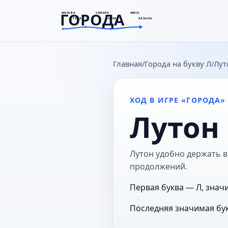
ГОРОДА
МОСКВА
САМАРА
ОМСК
ТУЛА
СОЧИ
КАЗАНЬ
goroda-na.ru
Главная
Города на букву Л
Лут
ХОД В ИГРЕ «ГОРОДА»
Лутон
Лутон удобно держать в 
продолжений.
Первая буква — Л, значи
Последняя значимая бук