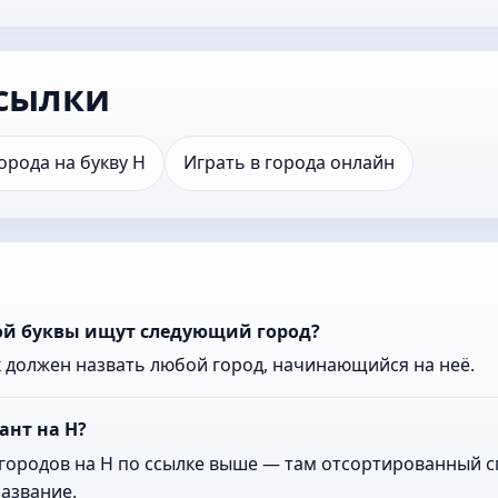
сылки
орода на букву Н
Играть в города онлайн
кой буквы ищут следующий город?
к должен назвать любой город, начинающийся на неё.
ант на Н?
городов на Н по ссылке выше — там отсортированный сп
азвание.