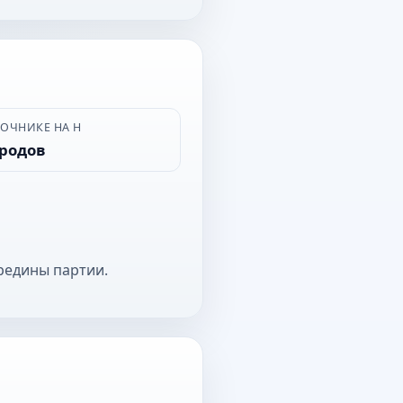
ВОЧНИКЕ НА Н
ородов
редины партии.