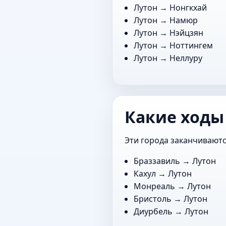
Лутон →
Нонгкхай
Лутон →
Намюр
Лутон →
Нэйцзян
Лутон →
Ноттингем
Лутон →
Неллуру
Какие ходы
Эти города заканчиваютс
Браззавиль
→ Лутон
Кахул
→ Лутон
Монреаль
→ Лутон
Бристоль
→ Лутон
Диурбель
→ Лутон