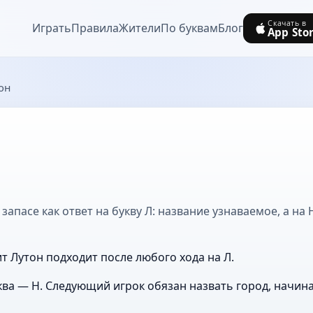
Скачать в
Играть
Правила
Жители
По буквам
Блог
App Sto
он
запасе как ответ на букву Л: название узнаваемое, а на 
т Лутон подходит после любого хода на Л.
ва — Н. Следующий игрок обязан назвать город, начин