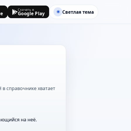
Скачать в
Светлая тема
re
Google Play
Н в справочнике хватает
ающийся на неё.