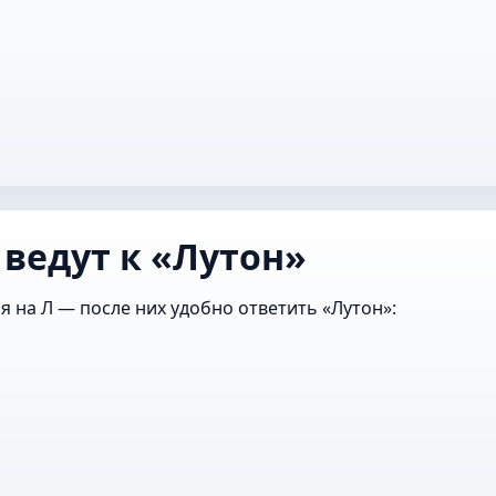
 ведут к «Лутон»
я на Л — после них удобно ответить «Лутон»: