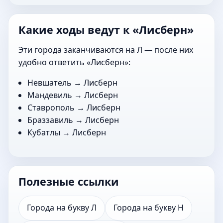
Какие ходы ведут к «Лисберн»
Эти города заканчиваются на Л — после них
удобно ответить «Лисберн»:
Невшатель
→ Лисберн
Мандевиль
→ Лисберн
Ставрополь
→ Лисберн
Браззавиль
→ Лисберн
Кубатлы
→ Лисберн
Полезные ссылки
Города на букву Л
Города на букву Н