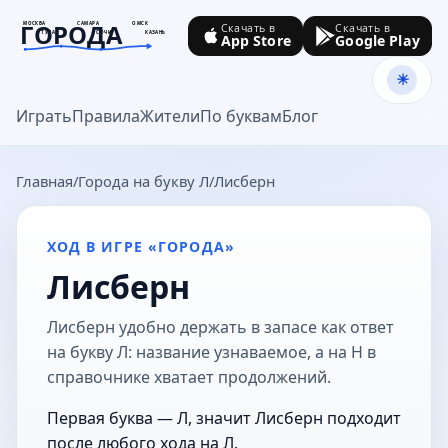
ГОРОДА
МОСКВА
САМАРА
ОМСК
Скачать в
Скачать в
ТУЛА
СОЧИ
КАЗАНЬ
App Store
Google Play
goroda-na.ru
Играть
Правила
Жители
По буквам
Блог
Главная
Города на букву Л
Лисберн
ХОД В ИГРЕ «ГОРОДА»
Лисберн
Лисберн удобно держать в запасе как ответ
на букву Л: название узнаваемое, а на Н в
справочнике хватает продолжений.
Первая буква — Л, значит Лисберн подходит
после любого хода на Л.