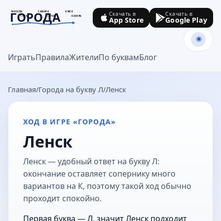
ГОРОДА
МОСКВА
САМАРА
ОМСК
Скачать в
Скачать в
ТУЛА
СОЧИ
КАЗАНЬ
App Store
Google Play
goroda-na.ru
Играть
Правила
Жители
По буквам
Блог
Главная
Города на букву Л
Ленск
ХОД В ИГРЕ «ГОРОДА»
Ленск
Ленск — удобный ответ на букву Л:
окончание оставляет сопернику много
вариантов на К, поэтому такой ход обычно
проходит спокойно.
Первая буква — Л, значит Ленск подходит