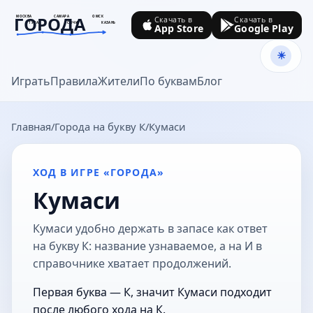
ГОРОДА
МОСКВА
САМАРА
ОМСК
Скачать в
Скачать в
ТУЛА
СОЧИ
КАЗАНЬ
App Store
Google Play
goroda-na.ru
Играть
Правила
Жители
По буквам
Блог
Главная
Города на букву К
Кумаси
ХОД В ИГРЕ «ГОРОДА»
Кумаси
Кумаси удобно держать в запасе как ответ
на букву К: название узнаваемое, а на И в
справочнике хватает продолжений.
Первая буква — К, значит Кумаси подходит
после любого хода на К.