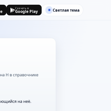
Скачать в
Светлая тема
re
Google Play
 на Н в справочнике
ающийся на неё.