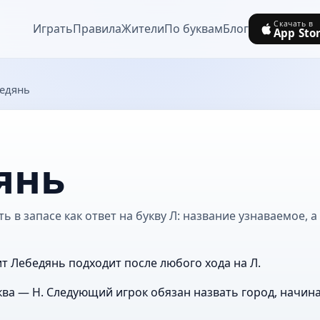
Скачать в
Играть
Правила
Жители
По буквам
Блог
App Sto
едянь
янь
 в запасе как ответ на букву Л: название узнаваемое, а
ит Лебедянь подходит после любого хода на Л.
ва — Н. Следующий игрок обязан назвать город, начин