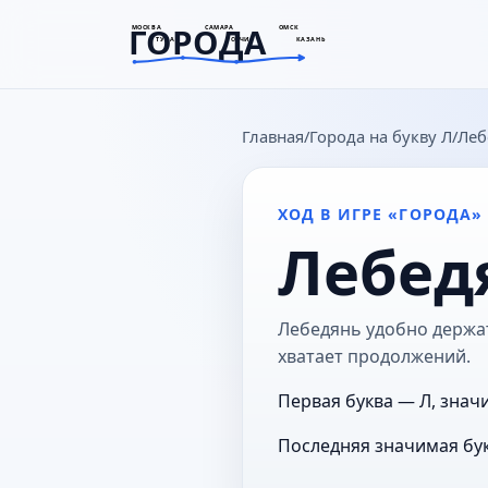
ГОРОДА
МОСКВА
САМАРА
ОМСК
ТУЛА
СОЧИ
КАЗАНЬ
goroda-na.ru
Главная
Города на букву Л
Леб
ХОД В ИГРЕ «ГОРОДА»
Лебед
Лебедянь удобно держать
хватает продолжений.
Первая буква — Л, знач
Последняя значимая бук