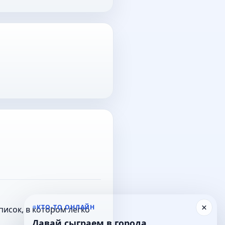
×
КТО-ТО ОНЛАЙН
исок, в котором легко
Давай сыграем в города