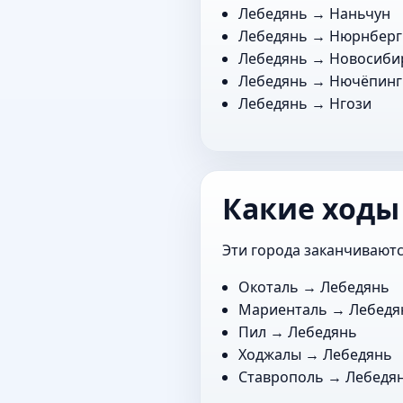
Лебедянь →
Наньчун
Лебедянь →
Нюрнберг
Лебедянь →
Новосиби
Лебедянь →
Нючёпинг
Лебедянь →
Нгози
Какие ходы
Эти города заканчиваютс
Окоталь
→ Лебедянь
Мариенталь
→ Лебедя
Пил
→ Лебедянь
Ходжалы
→ Лебедянь
Ставрополь
→ Лебедя