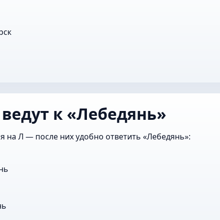
рск
 ведут к «Лебедянь»
я на Л — после них удобно ответить «Лебедянь»:
нь
нь