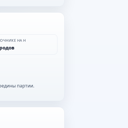
ВОЧНИКЕ НА Н
ородов
редины партии.