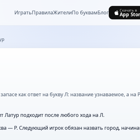
Скачать в
Играть
Правила
Жители
По буквам
Блог
App Sto
ур
запасе как ответ на букву Л: название узнаваемое, а на 
т Латур подходит после любого хода на Л.
ва — Р. Следующий игрок обязан назвать город, начин