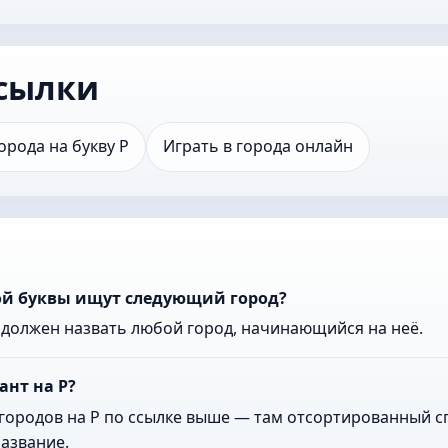
сылки
орода на букву Р
Играть в города онлайн
кой буквы ищут следующий город?
к должен назвать любой город, начинающийся на неё.
ант на Р?
городов на Р по ссылке выше — там отсортированный сп
азвание.