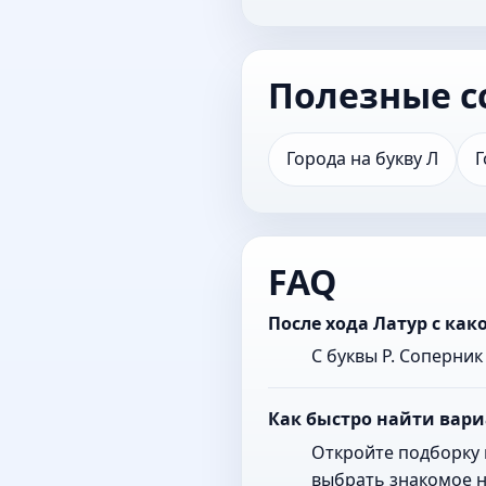
Полезные с
Города на букву Л
Г
FAQ
После хода Латур с ка
С буквы Р. Соперни
Как быстро найти вари
Откройте подборку 
выбрать знакомое н