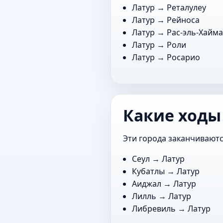
Латур →
Реталулеу
Латур →
Рейноса
Латур →
Рас-эль-Хайм
Латур →
Роли
Латур →
Росарио
Какие ходы
Эти города заканчиваютс
Сеул
→ Латур
Кубатлы
→ Латур
Аиджал
→ Латур
Лилль
→ Латур
Либревиль
→ Латур