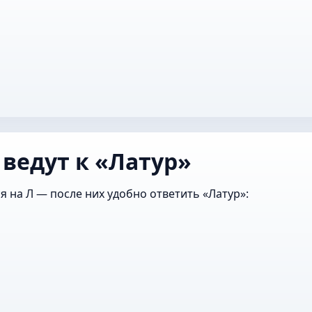
а
 ведут к «Латур»
я на Л — после них удобно ответить «Латур»: