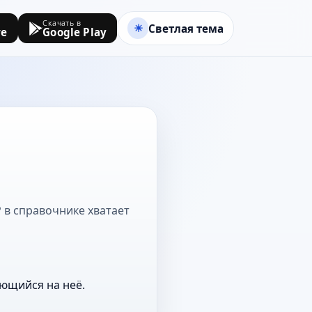
Скачать в
Светлая тема
re
Google Play
Р в справочнике хватает
ающийся на неё.