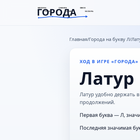
ГОРОДА
МОСКВА
САМАРА
ОМСК
ТУЛА
СОЧИ
КАЗАНЬ
goroda-na.ru
Главная
Города на букву Л
Лат
ХОД В ИГРЕ «ГОРОДА»
Латур
Латур удобно держать в 
продолжений.
Первая буква — Л, значи
Последняя значимая бук