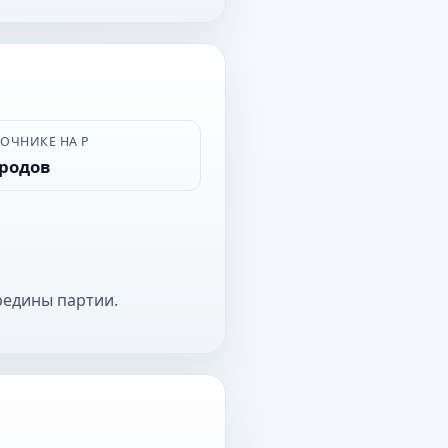
ВОЧНИКЕ НА Р
ородов
редины партии.