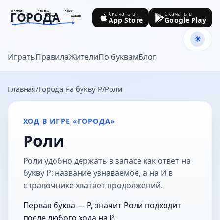
ГОРОДА
МОСКВА
САМАРА
ОМСК
Скачать в
Скачать в
ТУЛА
СОЧИ
КАЗАНЬ
App Store
Google Play
goroda-na.ru
Играть
Правила
Жители
По буквам
Блог
Главная
Города на букву Р
Роли
ХОД В ИГРЕ «ГОРОДА»
Роли
Роли удобно держать в запасе как ответ на
букву Р: название узнаваемое, а на И в
справочнике хватает продолжений.
Первая буква — Р, значит Роли подходит
после любого хода на Р.