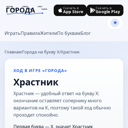
ГОРОДА
МОСКВА
САМАРА
ОМСК
Скачать в
Скачать в
ТУЛА
СОЧИ
КАЗАНЬ
App Store
Google Play
goroda-na.ru
Играть
Правила
Жители
По буквам
Блог
Главная
Города на букву Х
Храстник
ХОД В ИГРЕ «ГОРОДА»
Храстник
Храстник — удобный ответ на букву Х:
окончание оставляет сопернику много
вариантов на К, поэтому такой ход обычно
проходит спокойно.
Первая буква — Х, значит Храстник