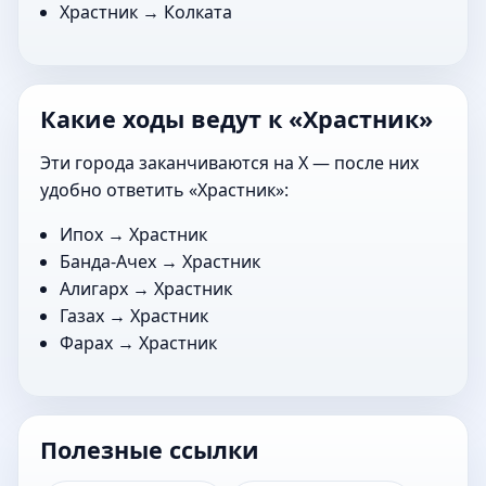
Храстник →
Колката
Какие ходы ведут к «Храстник»
Эти города заканчиваются на Х — после них
удобно ответить «Храстник»:
Ипох
→ Храстник
Банда-Ачех
→ Храстник
Алигарх
→ Храстник
Газах
→ Храстник
Фарах
→ Храстник
Полезные ссылки