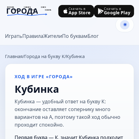
ГОРОДА
МОСКВА
САМАРА
ОМСК
Скачать в
Скачать в
ТУЛА
СОЧИ
КАЗАНЬ
App Store
Google Play
goroda-na.ru
Играть
Правила
Жители
По буквам
Блог
Главная
Города на букву К
Кубинка
ХОД В ИГРЕ «ГОРОДА»
Кубинка
Кубинка — удобный ответ на букву К:
окончание оставляет сопернику много
вариантов на А, поэтому такой ход обычно
проходит спокойно.
Первая буква — К, значит Кубинка подходит