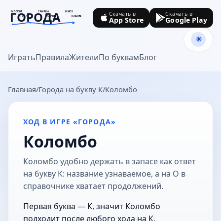
ГОРОДА
МОСКВА
САМАРА
ОМСК
Скачать в
Скачать в
ТУЛА
СОЧИ
КАЗАНЬ
App Store
Google Play
goroda-na.ru
Играть
Правила
Жители
По буквам
Блог
Главная
Города на букву К
Коломбо
ХОД В ИГРЕ «ГОРОДА»
Коломбо
Коломбо удобно держать в запасе как ответ
на букву К: название узнаваемое, а на О в
справочнике хватает продолжений.
Первая буква — К, значит Коломбо
подходит после любого хода на К.