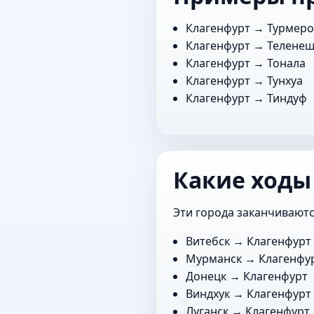
Клагенфурт →
Турмер
Клагенфурт →
Телене
Клагенфурт →
Тонала
Клагенфурт →
Тунхуа
Клагенфурт →
Тиндуф
Какие ходы
Эти города заканчиваютс
Витебск
→ Клагенфурт
Мурманск
→ Клагенфу
Донецк
→ Клагенфурт
Виндхук
→ Клагенфурт
Луганск
→ Клагенфурт