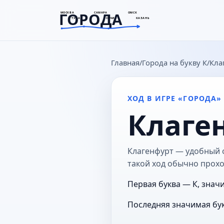
ГОРОДА
МОСКВА
САМАРА
ОМСК
ТУЛА
СОЧИ
КАЗАНЬ
goroda-na.ru
Главная
Города на букву К
Кла
ХОД В ИГРЕ «ГОРОДА»
Клаге
Клагенфурт — удобный о
такой ход обычно прохо
Первая буква — К, знач
Последняя значимая бук