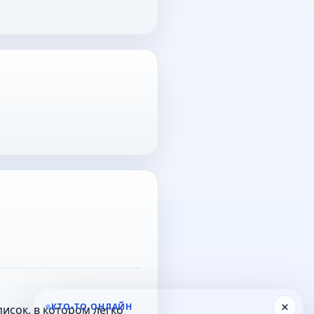
×
КТО-ТО ОНЛАЙН
исок, в котором легко