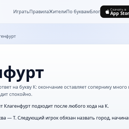
Скачать в
Играть
Правила
Жители
По буквам
Блог
App Sto
генфурт
нфурт
твет на букву К: окончание оставляет сопернику много 
дит спокойно.
ит Клагенфурт подходит после любого хода на К.
ва — Т. Следующий игрок обязан назвать город, начин