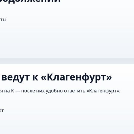
о
шты
 ведут к «Клагенфурт»
я на К — после них удобно ответить «Клагенфурт»:
рт