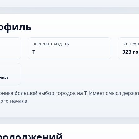
рофиль
ПЕРЕДАЁТ ХОД НА
В СПРА
Т
323 г
ика
ерника большой выбор городов на Т. Имеет смысл держат
ого начала.
родолжений