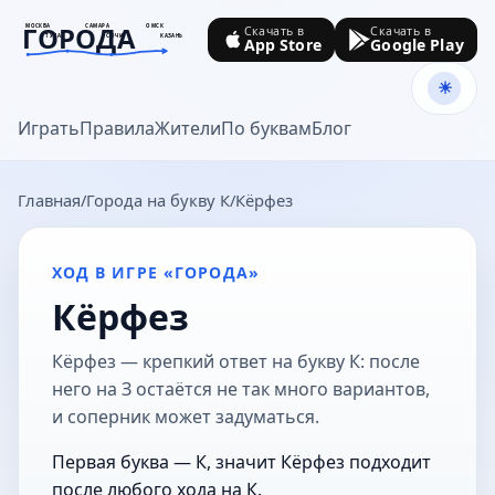
ГОРОДА
МОСКВА
САМАРА
ОМСК
Скачать в
Скачать в
ТУЛА
СОЧИ
КАЗАНЬ
App Store
Google Play
goroda-na.ru
Играть
Правила
Жители
По буквам
Блог
Главная
Города на букву К
Кёрфез
ХОД В ИГРЕ «ГОРОДА»
Кёрфез
Кёрфез — крепкий ответ на букву К: после
него на З остаётся не так много вариантов,
и соперник может задуматься.
Первая буква — К, значит Кёрфез подходит
после любого хода на К.