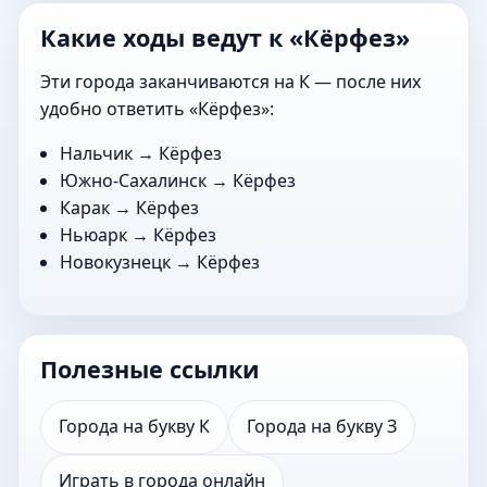
Какие ходы ведут к «Кёрфез»
Эти города заканчиваются на К — после них
удобно ответить «Кёрфез»:
Нальчик
→ Кёрфез
Южно-Сахалинск
→ Кёрфез
Карак
→ Кёрфез
Ньюарк
→ Кёрфез
Новокузнецк
→ Кёрфез
Полезные ссылки
Города на букву К
Города на букву З
Играть в города онлайн