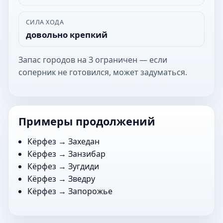
СИЛА ХОДА
довольно крепкий
Запас городов на З ограничен — если
соперник не готовился, может задуматься.
Примеры продолжений
Кёрфез →
Захедан
Кёрфез →
Занзибар
Кёрфез →
Зугдиди
Кёрфез →
Зведру
Кёрфез →
Запорожье