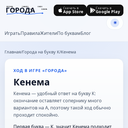
ГОРОДА
МОСКВА
САМАРА
ОМСК
Скачать в
Скачать в
ТУЛА
СОЧИ
КАЗАНЬ
App Store
Google Play
goroda-na.ru
Играть
Правила
Жители
По буквам
Блог
Главная
Города на букву К
Кенема
ХОД В ИГРЕ «ГОРОДА»
Кенема
Кенема — удобный ответ на букву К:
окончание оставляет сопернику много
вариантов на А, поэтому такой ход обычно
проходит спокойно.
Первая буква — К, значит Кенема подходит