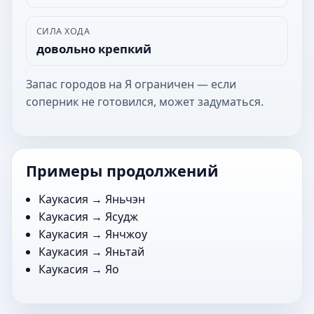
СИЛА ХОДА
довольно крепкий
Запас городов на Я ограничен — если
соперник не готовился, может задуматься.
Примеры продолжений
Каукасия →
Яньчэн
Каукасия →
Ясудж
Каукасия →
Янчжоу
Каукасия →
Яньтай
Каукасия →
Яо