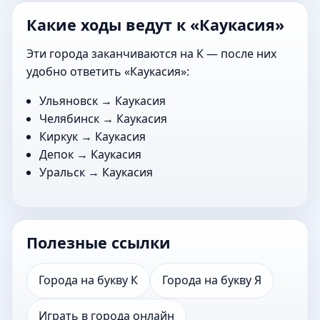
Какие ходы ведут к «Каукасия»
Эти города заканчиваются на К — после них
удобно ответить «Каукасия»:
Ульяновск
→ Каукасия
Челябинск
→ Каукасия
Киркук
→ Каукасия
Депок
→ Каукасия
Уральск
→ Каукасия
Полезные ссылки
Города на букву К
Города на букву Я
Играть в города онлайн