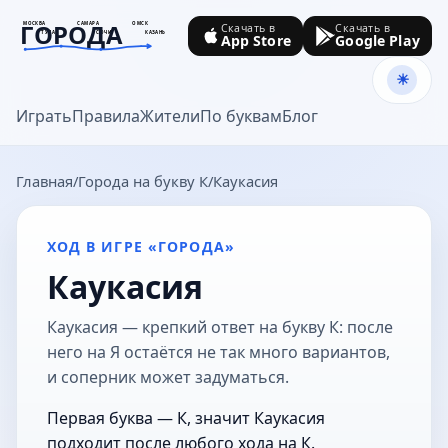
ГОРОДА
МОСКВА
САМАРА
ОМСК
Скачать в
Скачать в
ТУЛА
СОЧИ
КАЗАНЬ
App Store
Google Play
goroda-na.ru
Играть
Правила
Жители
По буквам
Блог
Главная
Города на букву К
Каукасия
ХОД В ИГРЕ «ГОРОДА»
Каукасия
Каукасия — крепкий ответ на букву К: после
него на Я остаётся не так много вариантов,
и соперник может задуматься.
Первая буква — К, значит Каукасия
подходит после любого хода на К.