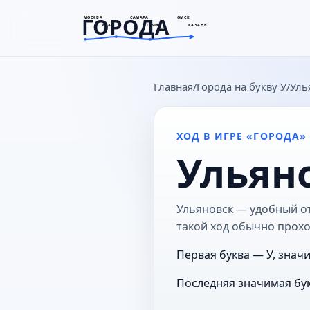
ГОРОДА
МОСКВА
САМАРА
ОМСК
ТУЛА
СОЧИ
КАЗАНЬ
goroda-na.ru
Главная
Города на букву У
Уль
ХОД В ИГРЕ «ГОРОДА»
Ульян
Ульяновск — удобный от
такой ход обычно прохо
Первая буква — У, значи
Последняя значимая бук