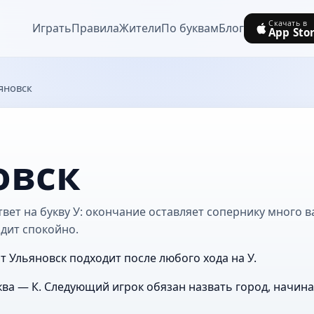
Скачать в
Играть
Правила
Жители
По буквам
Блог
App Sto
яновск
овск
вет на букву У: окончание оставляет сопернику много в
дит спокойно.
т Ульяновск подходит после любого хода на У.
ва — К. Следующий игрок обязан назвать город, начин