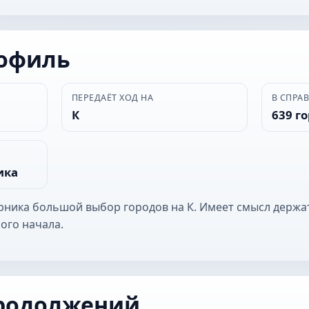
рофиль
ПЕРЕДАЁТ ХОД НА
В СПРА
К
639 г
ика
ерника большой выбор городов на К. Имеет смысл держа
ого начала.
родолжений