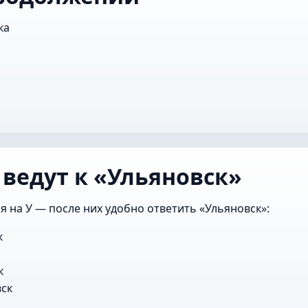
ка
 ведут к «Ульяновск»
я на У — после них удобно ответить «Ульяновск»:
к
к
ск