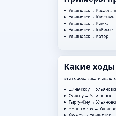
Ульяновск →
Касаблан
Ульяновск →
Каслтаун
Ульяновск →
Кимхэ
Ульяновск →
Кабимас
Ульяновск →
Котор
Какие ходы
Эти города заканчиваютс
Циньчжоу
→ Ульяновс
Сучжоу
→ Ульяновск
Тыргу-Жиу
→ Ульяновс
Чжанцзякоу
→ Ульянов
Хэчжоу
→ Ульяновск