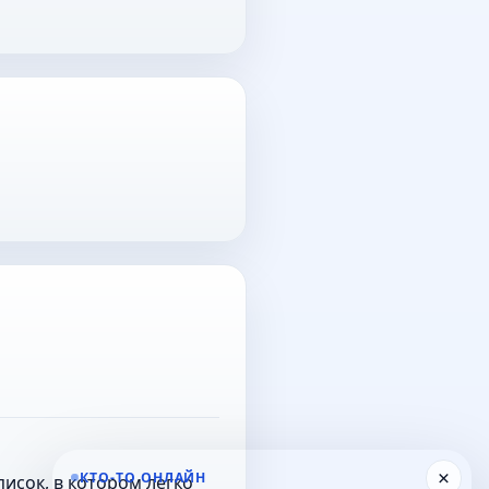
×
КТО-ТО ОНЛАЙН
исок, в котором легко