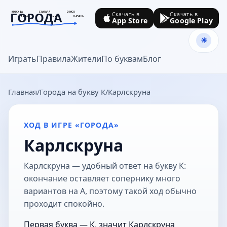
ГОРОДА
МОСКВА
САМАРА
ОМСК
Скачать в
Скачать в
ТУЛА
СОЧИ
КАЗАНЬ
App Store
Google Play
goroda-na.ru
Играть
Правила
Жители
По буквам
Блог
Главная
Города на букву К
Карлскруна
ХОД В ИГРЕ «ГОРОДА»
Карлскруна
Карлскруна — удобный ответ на букву К:
окончание оставляет сопернику много
вариантов на А, поэтому такой ход обычно
проходит спокойно.
Первая буква — К, значит Карлскруна