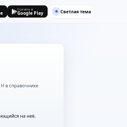
Скачать в
Светлая тема
re
Google Play
а Н в справочнике
ающийся на неё.