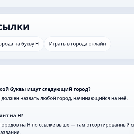
сылки
орода на букву Н
Играть в города онлайн
акой буквы ищут следующий город?
к должен назвать любой город, начинающийся на неё.
ант на Н?
городов на Н по ссылке выше — там отсортированный сп
азвание.