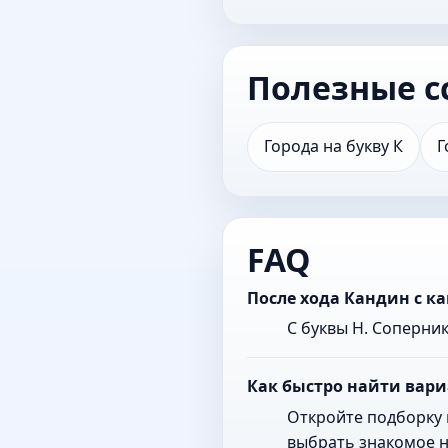
Полезные с
Города на букву К
Г
FAQ
После хода Кандин с к
С буквы Н. Соперни
Как быстро найти вари
Откройте подборку 
выбрать знакомое н