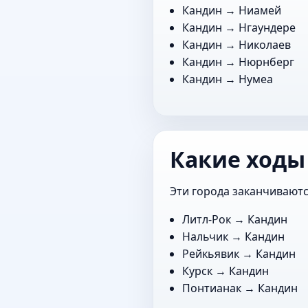
Кандин →
Ниамей
Кандин →
Нгаундере
Кандин →
Николаев
Кандин →
Нюрнберг
Кандин →
Нумеа
Какие ходы
Эти города заканчиваютс
Литл-Рок
→ Кандин
Нальчик
→ Кандин
Рейкьявик
→ Кандин
Курск
→ Кандин
Понтианак
→ Кандин