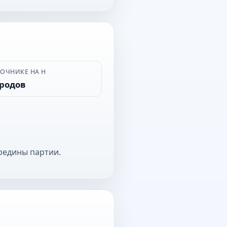
ВОЧНИКЕ НА Н
ородов
редины партии.