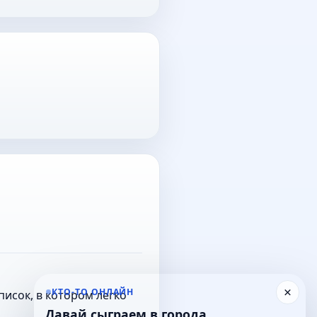
×
КТО-ТО ОНЛАЙН
исок, в котором легко
Давай сыграем в города