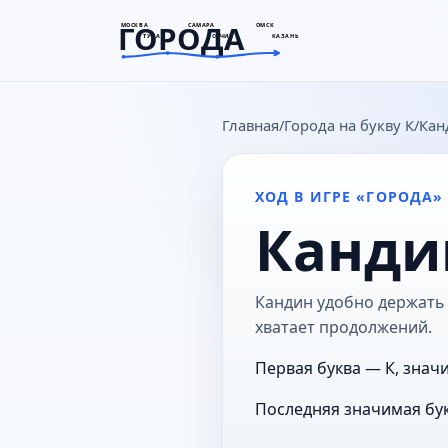
ГОРОДА
МОСКВА
САМАРА
ОМСК
ТУЛА
СОЧИ
КАЗАНЬ
goroda-na.ru
Главная
Города на букву К
Кан
ХОД В ИГРЕ «ГОРОДА»
Канди
Кандин удобно держать в
хватает продолжений.
Первая буква — К, значи
Последняя значимая бук