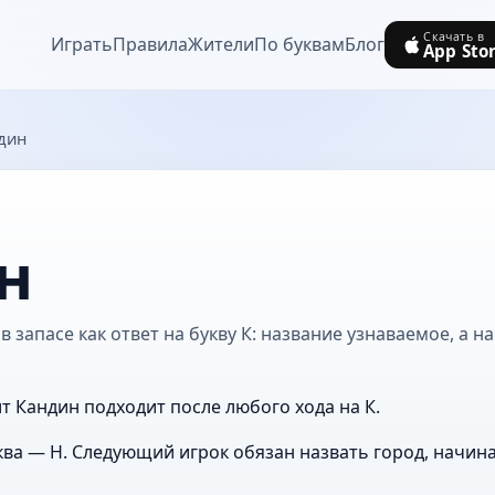
Скачать в
Играть
Правила
Жители
По буквам
Блог
App Sto
дин
н
 запасе как ответ на букву К: название узнаваемое, а н
т Кандин подходит после любого хода на К.
ва — Н. Следующий игрок обязан назвать город, начин