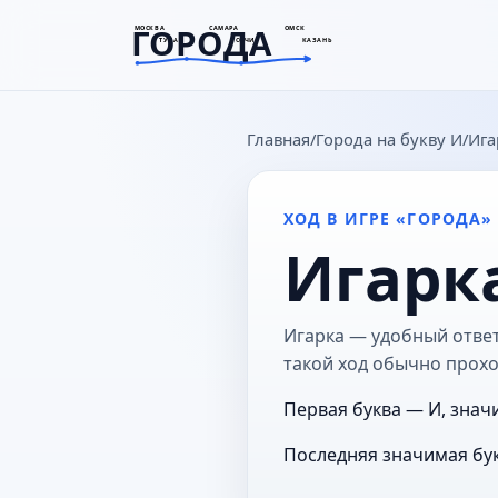
ГОРОДА
МОСКВА
САМАРА
ОМСК
ТУЛА
СОЧИ
КАЗАНЬ
goroda-na.ru
Главная
Города на букву И
Ига
ХОД В ИГРЕ «ГОРОДА»
Игарк
Игарка — удобный ответ
такой ход обычно прохо
Первая буква — И, знач
Последняя значимая бук