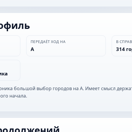
рофиль
ПЕРЕДАЁТ ХОД НА
В СПРА
А
314 г
ика
ерника большой выбор городов на А. Имеет смысл держа
ого начала.
родолжений