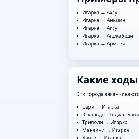
Игарка →
Ахсу
Игарка →
Аньцин
Игарка →
Аксу
Игарка →
Агджабеди
Игарка →
Армавир
Какие ходы
Эти города заканчиваютс
Сари
→ Игарка
Эскальдес-Энджордан
Триполи
→ Игарка
Манзини
→ Игарка
Банги
→ Игарка