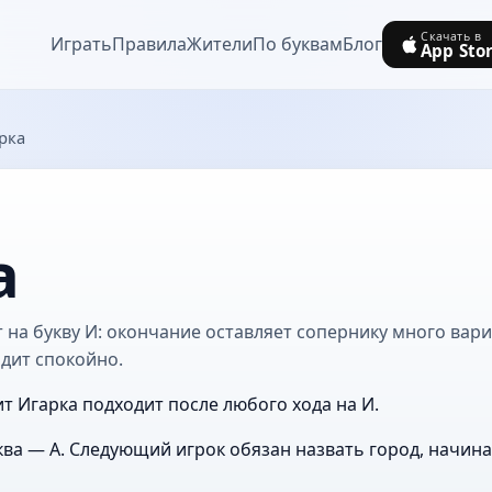
Скачать в
Играть
Правила
Жители
По буквам
Блог
App Sto
рка
а
 на букву И: окончание оставляет сопернику много вари
дит спокойно.
ит Игарка подходит после любого хода на И.
ва — А. Следующий игрок обязан назвать город, начин