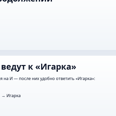
 ведут к «Игарка»
я на И — после них удобно ответить «Игарка»:
и
→ Игарка