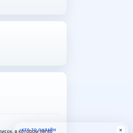
×
КТО-ТО ОНЛАЙН
исок, в котором легко