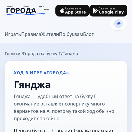
ГОРОДА
МОСКВА
САМАРА
ОМСК
Скачать в
Скачать в
ТУЛА
СОЧИ
КАЗАНЬ
App Store
Google Play
goroda-na.ru
Играть
Правила
Жители
По буквам
Блог
Главная
Города на букву Г
Гянджа
ХОД В ИГРЕ «ГОРОДА»
Гянджа
Гянджа — удобный ответ на букву Г:
окончание оставляет сопернику много
вариантов на А, поэтому такой ход обычно
проходит спокойно.
Первая буква — Г, значит Гянджа подходит