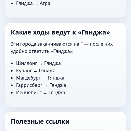
Гянджа →
Агра
Какие ходы ведут к «Гянджа»
Эти города заканчиваются на Г — после них
удобно ответить «Гянджа»:
Шиллонг
→ Гянджа
Купанг
→ Гянджа
Магдебург
→ Гянджа
Гаррисберг
→ Гянджа
Йёнчёпинг
→ Гянджа
Полезные ссылки