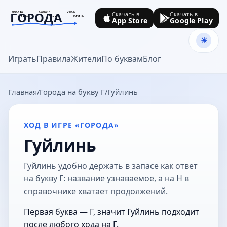
ГОРОДА
МОСКВА
САМАРА
ОМСК
Скачать в
Скачать в
ТУЛА
СОЧИ
КАЗАНЬ
App Store
Google Play
goroda-na.ru
Играть
Правила
Жители
По буквам
Блог
Главная
Города на букву Г
Гуйлинь
ХОД В ИГРЕ «ГОРОДА»
Гуйлинь
Гуйлинь удобно держать в запасе как ответ
на букву Г: название узнаваемое, а на Н в
справочнике хватает продолжений.
Первая буква — Г, значит Гуйлинь подходит
после любого хода на Г.