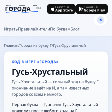
ГОРОДА
МОСКВА
САМАРА
ОМСК
Скачать в
Скачать в
ТУЛА
СОЧИ
КАЗАНЬ
App Store
Google Play
goroda-na.ru
Играть
Правила
Жители
По буквам
Блог
Главная
Города на букву Г
Гусь-Хрустальный
ХОД В ИГРЕ «ГОРОДА»
Гусь-Хрустальный
Гусь-Хрустальный — сильный ход на букву Г:
окончание ведёт на Й, а там известных
городов совсем немного.
Первая буква — Г, значит Гусь-Хрустальный
подходит после любого хода на Г.