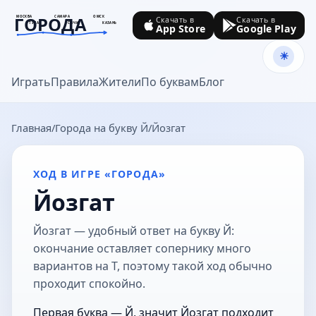
ГОРОДА
МОСКВА
САМАРА
ОМСК
Скачать в
Скачать в
ТУЛА
СОЧИ
КАЗАНЬ
App Store
Google Play
goroda-na.ru
Играть
Правила
Жители
По буквам
Блог
Главная
Города на букву Й
Йозгат
ХОД В ИГРЕ «ГОРОДА»
Йозгат
Йозгат — удобный ответ на букву Й:
окончание оставляет сопернику много
вариантов на Т, поэтому такой ход обычно
проходит спокойно.
Первая буква — Й, значит Йозгат подходит