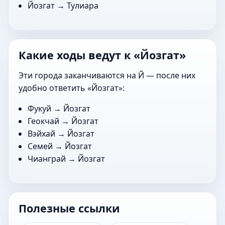
Йозгат →
Тулиара
Какие ходы ведут к «Йозгат»
Эти города заканчиваются на Й — после них
удобно ответить «Йозгат»:
Фукуй
→ Йозгат
Геокчай
→ Йозгат
Вэйхай
→ Йозгат
Семей
→ Йозгат
Чианграй
→ Йозгат
Полезные ссылки