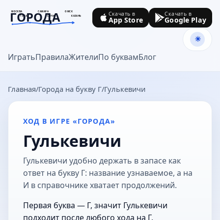
ГОРОДА
МОСКВА
САМАРА
ОМСК
Скачать в
Скачать в
ТУЛА
СОЧИ
КАЗАНЬ
App Store
Google Play
goroda-na.ru
Играть
Правила
Жители
По буквам
Блог
Главная
Города на букву Г
Гулькевичи
ХОД В ИГРЕ «ГОРОДА»
Гулькевичи
Гулькевичи удобно держать в запасе как
ответ на букву Г: название узнаваемое, а на
И в справочнике хватает продолжений.
Первая буква — Г, значит Гулькевичи
подходит после любого хода на Г.