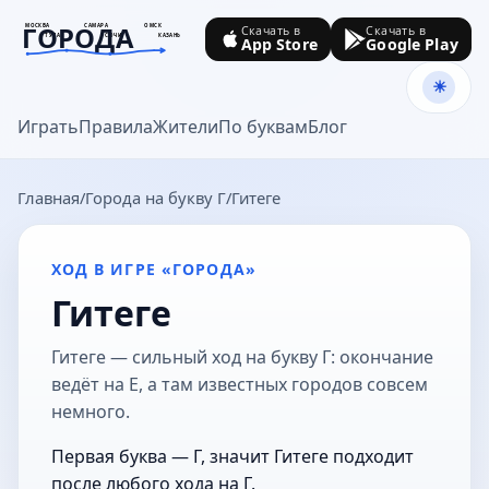
ГОРОДА
МОСКВА
САМАРА
ОМСК
Скачать в
Скачать в
ТУЛА
СОЧИ
КАЗАНЬ
App Store
Google Play
goroda-na.ru
Играть
Правила
Жители
По буквам
Блог
Главная
Города на букву Г
Гитеге
ХОД В ИГРЕ «ГОРОДА»
Гитеге
Гитеге — сильный ход на букву Г: окончание
ведёт на Е, а там известных городов совсем
немного.
Первая буква — Г, значит Гитеге подходит
после любого хода на Г.