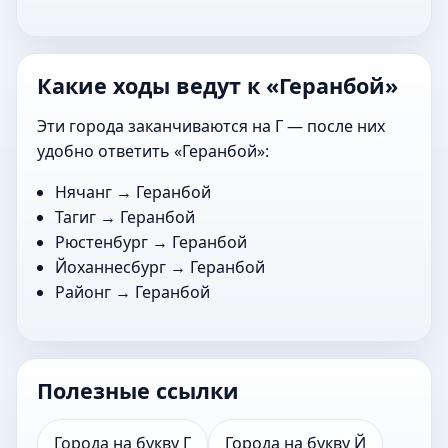
Какие ходы ведут к «Геранбой»
Эти города заканчиваются на Г — после них
удобно ответить «Геранбой»:
Нячанг
→ Геранбой
Тагиг
→ Геранбой
Рюстенбург
→ Геранбой
Йоханнесбург
→ Геранбой
Районг
→ Геранбой
Полезные ссылки
Города на букву Г
Города на букву Й