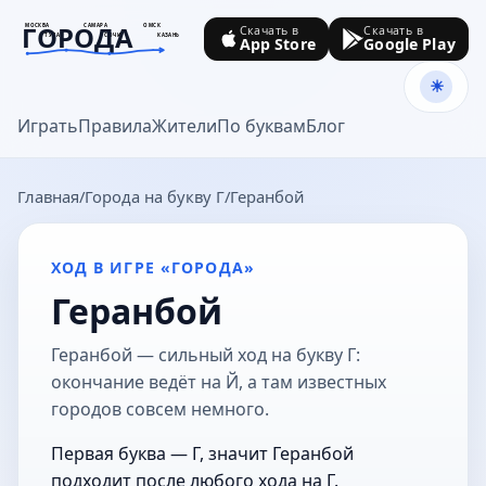
ГОРОДА
МОСКВА
САМАРА
ОМСК
Скачать в
Скачать в
ТУЛА
СОЧИ
КАЗАНЬ
App Store
Google Play
goroda-na.ru
Играть
Правила
Жители
По буквам
Блог
Главная
Города на букву Г
Геранбой
ХОД В ИГРЕ «ГОРОДА»
Геранбой
Геранбой — сильный ход на букву Г:
окончание ведёт на Й, а там известных
городов совсем немного.
Первая буква — Г, значит Геранбой
подходит после любого хода на Г.