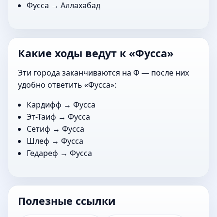
Фусса →
Аллахабад
Какие ходы ведут к «Фусса»
Эти города заканчиваются на Ф — после них
удобно ответить «Фусса»:
Кардифф
→ Фусса
Эт-Таиф
→ Фусса
Сетиф
→ Фусса
Шлеф
→ Фусса
Гедареф
→ Фусса
Полезные ссылки