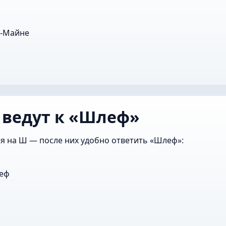
а-Майне
 ведут к «Шлеф»
я на Ш — после них удобно ответить «Шлеф»:
еф