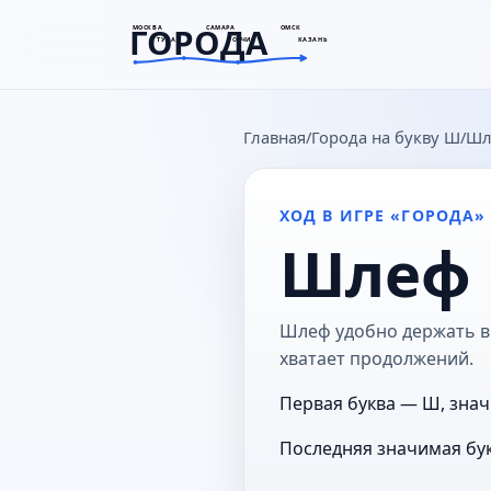
ГОРОДА
МОСКВА
САМАРА
ОМСК
ТУЛА
СОЧИ
КАЗАНЬ
goroda-na.ru
Главная
Города на букву Ш
Шл
ХОД В ИГРЕ «ГОРОДА»
Шлеф
Шлеф удобно держать в 
хватает продолжений.
Первая буква — Ш, знач
Последняя значимая бук