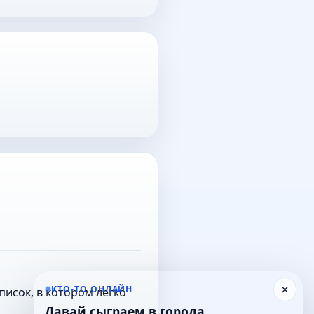
×
КТО-ТО ОНЛАЙН
исок, в котором легко
Давай сыграем в города