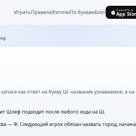
Скачать в
Играть
Правила
Жители
По буквам
Блог
App Sto
еф
запасе как ответ на букву Ш: название узнаваемое, а на
ит Шлеф подходит после любого хода на Ш.
ва — Ф. Следующий игрок обязан назвать город, начин