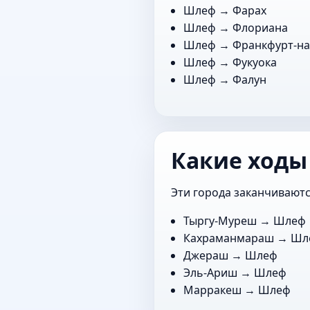
Шлеф →
Фарах
Шлеф →
Флориана
Шлеф →
Франкфурт-н
Шлеф →
Фукуока
Шлеф →
Фалун
Какие ходы
Эти города заканчиваютс
Тыргу-Муреш
→ Шлеф
Кахраманмараш
→ Шл
Джераш
→ Шлеф
Эль-Ариш
→ Шлеф
Марракеш
→ Шлеф