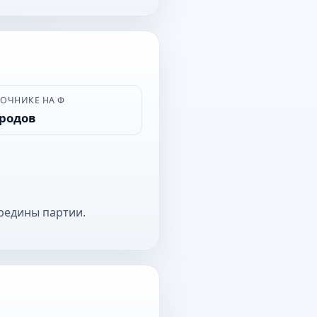
ВОЧНИКЕ НА Ф
ородов
редины партии.