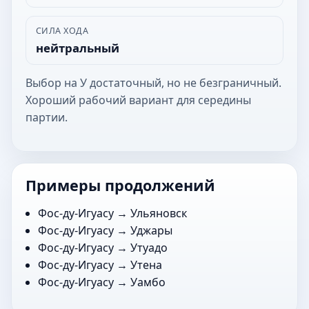
СИЛА ХОДА
нейтральный
Выбор на У достаточный, но не безграничный.
Хороший рабочий вариант для середины
партии.
Примеры продолжений
Фос-ду-Игуасу →
Ульяновск
Фос-ду-Игуасу →
Уджары
Фос-ду-Игуасу →
Утуадо
Фос-ду-Игуасу →
Утена
Фос-ду-Игуасу →
Уамбо