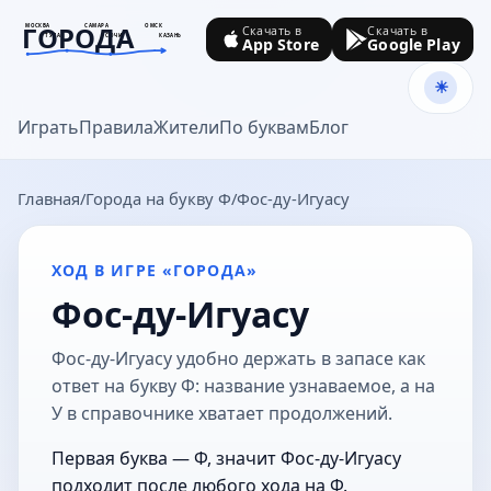
ГОРОДА
МОСКВА
САМАРА
ОМСК
Скачать в
Скачать в
ТУЛА
СОЧИ
КАЗАНЬ
App Store
Google Play
goroda-na.ru
Играть
Правила
Жители
По буквам
Блог
Главная
Города на букву Ф
Фос-ду-Игуасу
ХОД В ИГРЕ «ГОРОДА»
Фос-ду-Игуасу
Фос-ду-Игуасу удобно держать в запасе как
ответ на букву Ф: название узнаваемое, а на
У в справочнике хватает продолжений.
Первая буква — Ф, значит Фос-ду-Игуасу
подходит после любого хода на Ф.