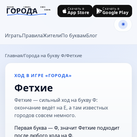
ГОРОДА
МОСКВА
САМАРА
ОМСК
Скачать в
Скачать в
ТУЛА
СОЧИ
КАЗАНЬ
App Store
Google Play
goroda-na.ru
Играть
Правила
Жители
По буквам
Блог
Главная
Города на букву Ф
Фетхие
ХОД В ИГРЕ «ГОРОДА»
Фетхие
Фетхие — сильный ход на букву Ф:
окончание ведёт на Е, а там известных
городов совсем немного.
Первая буква — Ф, значит Фетхие подходит
после любого хода на Ф.