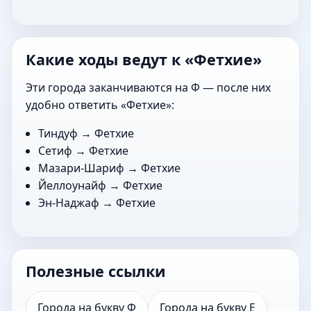
Какие ходы ведут к «Фетхие»
Эти города заканчиваются на Ф — после них
удобно ответить «Фетхие»:
Тиндуф
→ Фетхие
Сетиф
→ Фетхие
Мазари-Шариф
→ Фетхие
Йеллоунайф
→ Фетхие
Эн-Наджаф
→ Фетхие
Полезные ссылки
Города на букву Ф
Города на букву Е