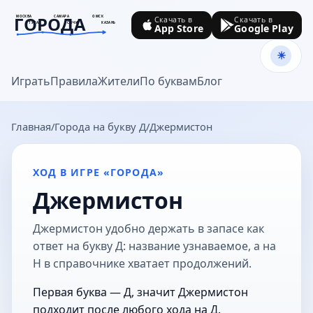
ГОРОДА
МОСКВА
САМАРА
ОМСК
Скачать в
Скачать в
ТУЛА
СОЧИ
КАЗАНЬ
App Store
Google Play
goroda-na.ru
Играть
Правила
Жители
По буквам
Блог
Главная
Города на букву Д
Джермистон
ХОД В ИГРЕ «ГОРОДА»
Джермистон
Джермистон удобно держать в запасе как
ответ на букву Д: название узнаваемое, а на
Н в справочнике хватает продолжений.
Первая буква — Д, значит Джермистон
подходит после любого хода на Д.