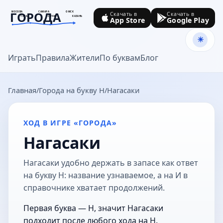
ГОРОДА
МОСКВА
САМАРА
ОМСК
Скачать в
Скачать в
ТУЛА
СОЧИ
КАЗАНЬ
App Store
Google Play
goroda-na.ru
Играть
Правила
Жители
По буквам
Блог
Главная
Города на букву Н
Нагасаки
ХОД В ИГРЕ «ГОРОДА»
Нагасаки
Нагасаки удобно держать в запасе как ответ
на букву Н: название узнаваемое, а на И в
справочнике хватает продолжений.
Первая буква — Н, значит Нагасаки
подходит после любого хода на Н.